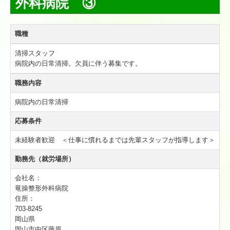
外科病院 ③
エコアクション通信 2022年発行
職種
エコアクション通信 2023年発行
清掃スタッフ
新着採用情報
病院内の日常清掃。欠員に伴う募集です。
職務内容
募集情報 岡山赤十字病院 5
病院内の日常清掃
募集情報 医療法人 竜操整形 3
応募条件
お問い合わせ
未経験者歓迎 ＜仕事に慣れるまでは先輩スタッフが指導します＞
勤務先（就労場所）
会社名：
竜操整形外科病院
住所：
703-8245
岡山県
岡山市中区藤原